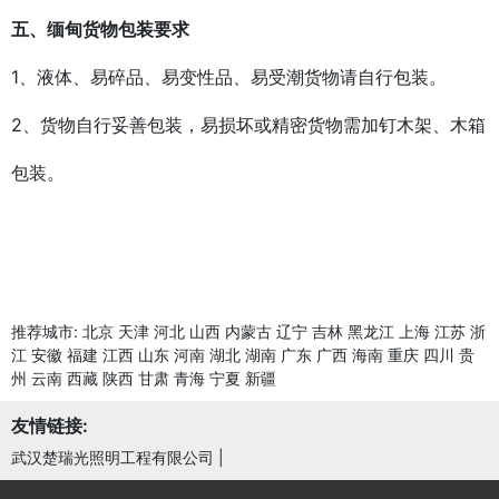
五、缅甸货物包装要求
1、液体、易碎品、易变性品、易受潮货物请自行包装。
2、货物自行妥善包装，易损坏或精密货物需加钉木架、木箱
包装。
推荐城市:
北京
天津
河北
山西
内蒙古
辽宁
吉林
黑龙江
上海
江苏
浙
江
安徽
福建
江西
山东
河南
湖北
湖南
广东
广西
海南
重庆
四川
贵
州
云南
西藏
陕西
甘肃
青海
宁夏
新疆
友情链接:
武汉楚瑞光照明工程有限公司
|