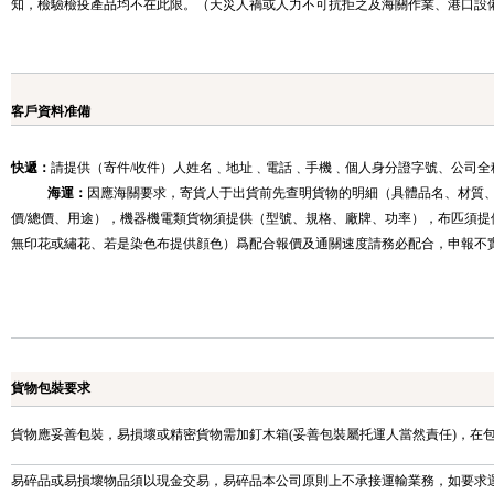
知，檢驗檢疫產品均不在此限。（天災人禍或人力不可抗拒之及海關作業、港口設
客戶資料准備
快遞：
請提供（寄件/收件）人姓名﹑地址﹑電話﹑手機﹑個人身分證字號、公司全
海運：
因應海關要求，寄貨人于出貨前先查明貨物的明細（具體品名、材質
價/總價、用途），機器機電類貨物須提供（型號、規格、廠牌、功率），布匹須提
無印花或繡花、若是染色布提供顔色）爲配合報價及通關速度請務必配合，申報不
貨物包裝要求
貨物應妥善包裝，易損壞或精密貨物需加釘木箱(妥善包裝屬托運人當然責任)，在
易碎品或易損壞物品須以現金交易，易碎品本公司原則上不承接運輸業務，如要求