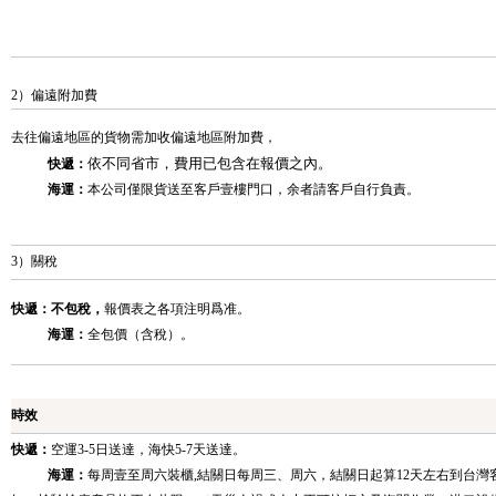
2）偏遠附加費
去往偏遠地區的貨物需加收偏遠地區附加費，
依不同省市，費用已包含在報價之內。
快遞：
海運：
本公司僅限貨送至客戶壹樓門口，余者請客戶自行負責。
3）關稅
快遞：
不包稅
，
報價表之各項注明爲准。
海運：
全包價（含稅）。
時效
快遞：
空運3-5日送達，海快5-7天送達。
海運：
每周壹至周六裝櫃,結關日每周三、周六，結關日起算12天左右到台灣