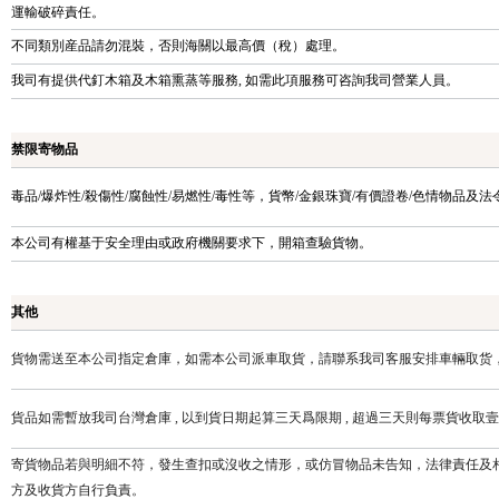
運輸破碎責任。
不同類別産品請勿混裝，否則海關以最高價（稅）處理。
我司有提供代釘木箱及木箱熏蒸等服務, 如需此項服務可咨詢我司營業人員。
禁限寄物品
毒品/爆炸性/殺傷性/腐蝕性/易燃性/毒性等，貨幣/金銀珠寶/有價證卷/色情物品及
本公司有權基于安全理由或政府機關要求下，開箱查驗貨物。
其他
貨物需送至本公司指定倉庫，如需本公司派車取貨，請聯系我司客服安排車輛取货
貨品如需暫放我司台灣倉庫 , 以到貨日期起算三天爲限期 , 超過三天則每票貨收
寄貨物品若與明細不符，發生查扣或沒收之情形，或仿冒物品未告知，法律責任及
方及收貨方自行負責。