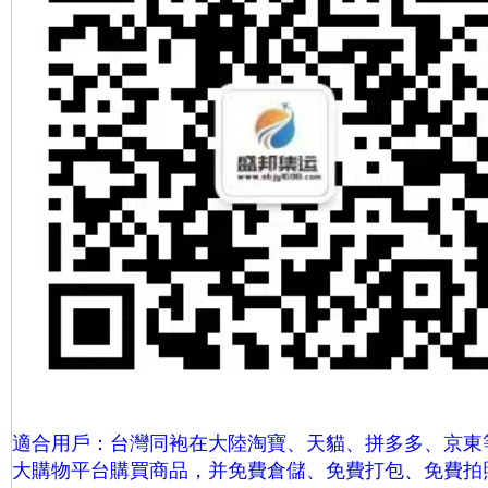
適合用戶：台灣同袍在大陸淘寶、天貓、拼多多、京東
大購物平台購買商品，并免費倉儲、免費打包、
免費拍