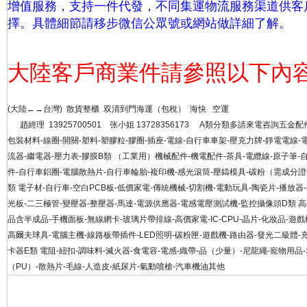
增值服務，支持一件代發，不同集運物流服務渠道供客
擇。具體細節請移步微信公眾號或網站做詳細
了解。
大陸客戶商業件請參照以下內
(大陸←→台灣) 散貨整櫃 双清到門海運（包稅） 海快
趙經理 13925700501 张小姐 13728356173 A類分類多請來電咨詢五金配
包裝材料-線圈-開關-塑料-塑膠粒-膠圈-插座-電線-自行車車架-壓克力牌-靜電電線-
流器-繼電器-壓力表-膠膜B類 （工業用）機械配件-機電配件-茶具-電纜線-原子筆-
件-自行車鋁圈-電腦散熱片-自行車輪胎-複印機-感光滾筒-壓鑄模具-碳粉（需成分
類 電子材-自行車-空白PCB板-低價家電-傳統機械-切割機-電動玩具-陶瓷片-播放器
光板-二三極管-變壓器-整壓器-馬達-電源供應器-電感電壓測試機-監控攝像頭D類 
品含半成品-手機面板-無線網卡-玻璃片帶排線-高價家電-IC-CPU-晶片-化妝品-遊戲
高爾夫球具-電腦主機-線路板帶插件-LED照明-碳粉匣-遊戲機-路由器-發光二級體-
卡器E類 電阻-紐扣-調味料-滅火器-食電容-電感-織帶-品（少量）-尼龍繩-寵物用品
（PU）-散熱片-毛線-人造皮-紙尿片-氣動噴槍-汽車機油其他