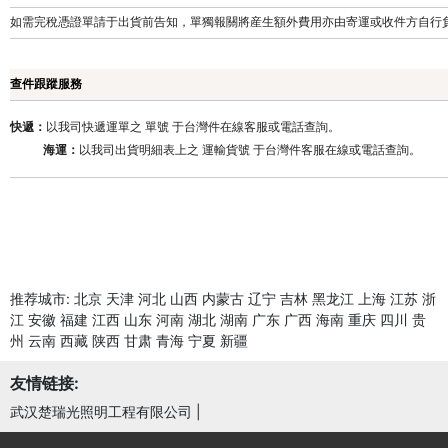
如需完稅憑證單請于出貨前告知，單獨報關將産生額外費用亦由寄運或收件方自行
查件跟蹤服務
快遞：
以我司快遞運單之 單號 于台灣件在線客服或電話查詢。
海運：
以我司出貨明細表上之 運輸貨號 于台灣
件客服在線或電話查詢。
推荐城市:
北京
天津
河北
山西
内蒙古
辽宁
吉林
黑龙江
上海
江苏
浙
江
安徽
福建
江西
山东
河南
湖北
湖南
广东
广西
海南
重庆
四川
贵
州
云南
西藏
陕西
甘肃
青海
宁夏
新疆
友情链接:
武汉楚瑞光照明工程有限公司
|