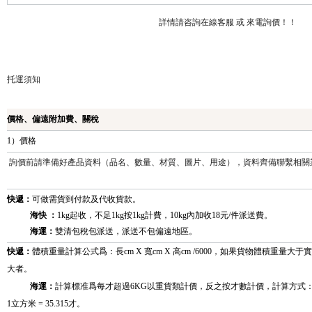
詳情請咨詢在線客服 或 來電詢價！！
托運須知
價格、偏遠附加費、關稅
1）價格
詢價前請準備好產品資料（品名、數量、材質、圖片、用途），資料齊備聯繫相關
快遞：
可做需貨到付款及代收貨款。
海快 ：
1kg起收，不足1kg按1kg計費，10kg內加收18元/件派送費。
海運：
雙清包稅包派送，派送不包偏遠地區。
快遞：
體積重量計算公式爲：長cm X 寬cm X 高cm /6000，如果貨物體積重
大者
。
海運：
計算標准爲每才超過6KG以重貨類計價，反之按才數計價，計算方式：長CM× 寬
1立方米 = 35.315才。