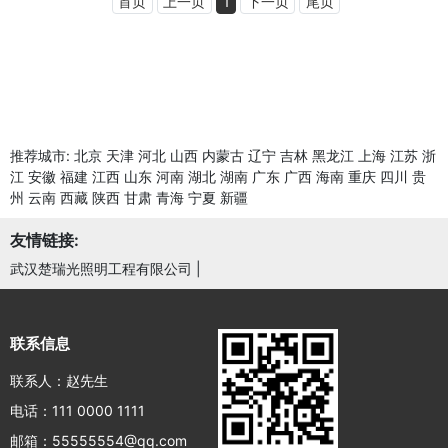
首页
上一页
1
下一页
尾页
推荐城市:
北京
天津
河北
山西
内蒙古
辽宁
吉林
黑龙江
上海
江苏
浙
江
安徽
福建
江西
山东
河南
湖北
湖南
广东
广西
海南
重庆
四川
贵
州
云南
西藏
陕西
甘肃
青海
宁夏
新疆
友情链接:
武汉楚瑞光照明工程有限公司
|
联系信息
联系人：赵先生
电话：111 0000 1111
邮箱：55555554@qq.com