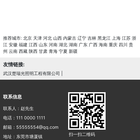
推荐城市:
北京
天津
河北
山西
内蒙古
辽宁
吉林
黑龙江
上海
江苏
浙
江
安徽
福建
江西
山东
河南
湖北
湖南
广东
广西
海南
重庆
四川
贵
州
云南
西藏
陕西
甘肃
青海
宁夏
新疆
友情链接:
武汉楚瑞光照明工程有限公司
|
联系信息
联系人：赵先生
电话：111 0000 1111
邮箱：55555554@qq.com
扫一扫二维码
地址：东莞市塘厦镇