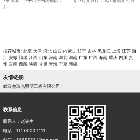
7家造纸企业平均净利润翻倍，
专业灯光设计：武汉楚瑞光照明
2···
···
推荐城市:
北京
天津
河北
山西
内蒙古
辽宁
吉林
黑龙江
上海
江苏
浙
江
安徽
福建
江西
山东
河南
湖北
湖南
广东
广西
海南
重庆
四川
贵
州
云南
西藏
陕西
甘肃
青海
宁夏
新疆
友情链接:
武汉楚瑞光照明工程有限公司
|
联系信息
联系人：赵先生
电话：111 0000 1111
邮箱：55555554@qq.com