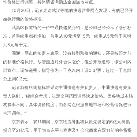
件价格进行调整，具体请咨询韵达全国当地网点。
10月20日，记者走访武汉等地的快递营业网点发现，有的已经开
始执行新的价格标准。
武昌区粮道街的一位中通快递员介绍，总公司已经公示了涨价标
准，首重续重都有增加，首重从10元增至15元，续重从5元每千克增
到8元每千克。
圆通一网点的负责人表示，没有接到涨价的通知，还是按照之前
的标准价格执行。尽管圆通对外否认涨价，但公开报道称，该公司内
部宣布上调快递费，指导价为一千克以内上调0.3/票，超过一千克部
分上调0.3元。
记者就价格调整标准采访中通快递有关负责人。中通快递有关负
责人谈到，“经综合考虑，决定全网范围调整快递价格。因各地成本结
构费率不同，具体调价幅度，由各网点根据当地市场和经营情况进行
合理调整。”
京东表示，双11期间，京东物流补贴将从原先设定的6亿元补贴
提升至21亿元，用于为京东平台商家及社会化商家在双11前的备货提