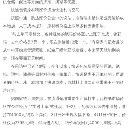
供仓储、配送等方面的折扣、满减等优惠。
快递包装原材料涨价挤压快递利润空间
按照中通、韵达涨价公告中的说法，涨价理由是快递业受运输成
本增加、人工成本提升、原材料价格上涨等多种因素影响。
“与去年同期相比，各种规格的纸箱价格至少上涨了七成，像彩
箱，去年价格是7元一个，现在则接近12元一个。”有店家向记者反映
从年中开始就货源紧张，纸箱厂经常延期发货，本来两天就能到的
货，现在要四五天时间。
在采访中记者了解到，今年以来，快递包装所需要的原纸、纸
箱、塑料、油墨等原材料价格一路飙升。快递是离不开纸箱的，而后
者的价格上涨，就增加了快递成本，原材料上涨给企业带来不小的经
营压力。
据国家统计局数据，在流通领域重要生产资料中，瓦楞纸市场价
格在今年经历了“坐过山车”式变动。1~2月，瓦楞纸延续去年涨势，维
持在4000元/吨以上高位。3月开始出现大幅下降，4月1日~10日，价
格仅为2795元/吨。然而进入8月，纸价再次回到4000元/吨以上高