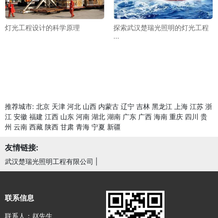
灯光工程设计的科学原理
探索武汉楚瑞光照明的灯光工程
···
推荐城市:
北京
天津
河北
山西
内蒙古
辽宁
吉林
黑龙江
上海
江苏
浙
江
安徽
福建
江西
山东
河南
湖北
湖南
广东
广西
海南
重庆
四川
贵
州
云南
西藏
陕西
甘肃
青海
宁夏
新疆
友情链接:
武汉楚瑞光照明工程有限公司
|
联系信息
联系人：赵先生